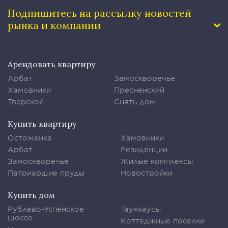
Подпишитесь на рассылку
новостей
рынка и компании
Арендовать квартиру
Арбат
Замоскворечье
Хамовники
Пресненский
Тверской
Снять дом
Купить квартиру
Остоженка
Хамовники
Арбат
Резиденции
Замоскворечье
Жилые комплексы
Патриаршие пруды
Новостройки
Купить дом
Рублево-Успенское
Таунхаусы
шоссе
Коттеджные поселки