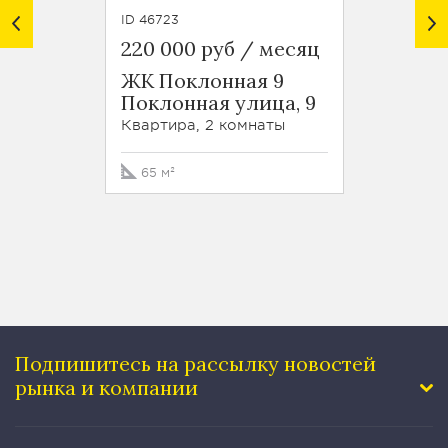
ID 46723
ID 37283
220 000 руб / месяц
220 0
ЖК Поклонная 9
ЖК В
Поклонная улица, 9
Стар
улица,
Квартира, 2 комнаты
Кварти
65 м²
140 м
Подпишитесь на рассылку
новостей
рынка и компании