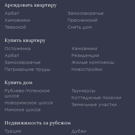
Арендовать квартиру
Арбат
Замоскворечье
Хамовники
Пресненский
Тверской
Снять дом
Купить квартиру
Остоженка
Хамовники
Арбат
Резиденции
Замоскворечье
Жилые комплексы
Патриаршие пруды
Новостройки
Купить дом
Рублево-Успенское
Таунхаусы
шоссе
Коттеджные поселки
Новорижское шоссе
Земельные участки
Минское шоссе
Недвижимость за рубежом
Турция
Дубаи