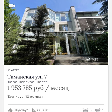
1
25
ID 47737
Таманская ул., 7
Хорошевское шоссе
1 953 785 руб / месяц
Таунхаус, 10 комнат
Таунхаус
600 м²
6
5