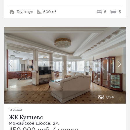
Таунхаус
600 м²
6
5
1
24
ID 27330
ЖК Кунцево
Можайское шоссе, 2A