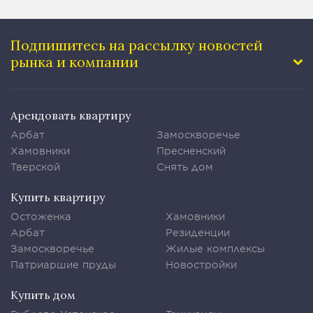
Подпишитесь на рассылку
новостей
рынка и компании
Арендовать квартиру
Арбат
Замоскворечье
Хамовники
Пресненский
Тверской
Снять дом
Купить квартиру
Остоженка
Хамовники
Арбат
Резиденции
Замоскворечье
Жилые комплексы
Патриаршие пруды
Новостройки
Купить дом