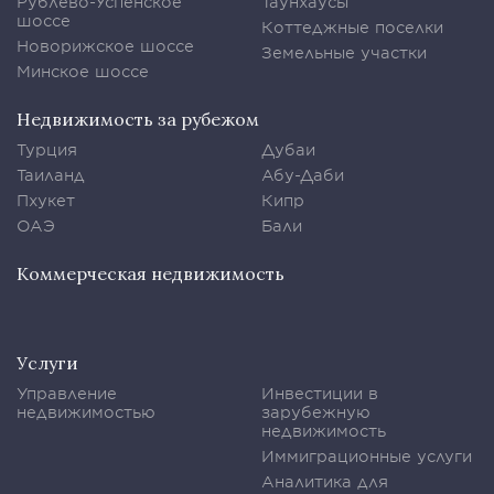
Рублево-Успенское
Таунхаусы
шоссе
Коттеджные поселки
Новорижское шоссе
Земельные участки
Минское шоссе
Недвижимость за рубежом
Турция
Дубаи
Таиланд
Абу-Даби
Пхукет
Кипр
ОАЭ
Бали
Коммерческая недвижимость
Услуги
Управление
Инвестиции в
недвижимостью
зарубежную
недвижимость
Иммиграционные услуги
Аналитика для