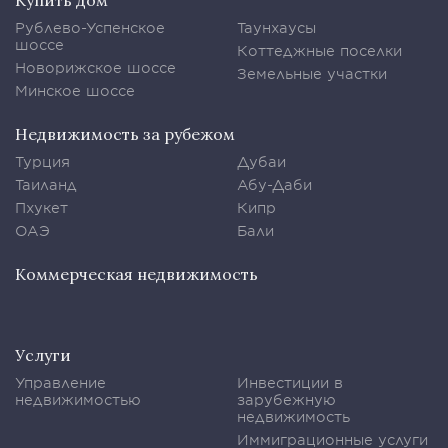
Купить дом
Рублево-Успенское
Таунхаусы
шоссе
Коттеджные поселки
Новорижское шоссе
Земельные участки
Минское шоссе
Недвижимость за рубежом
Турция
Дубаи
Таиланд
Абу-Даби
Пхукет
Кипр
ОАЭ
Бали
Коммерческая недвижимость
Услуги
Управление
Инвестиции в
недвижимостью
зарубежную
недвижимость
Иммиграционные услуги