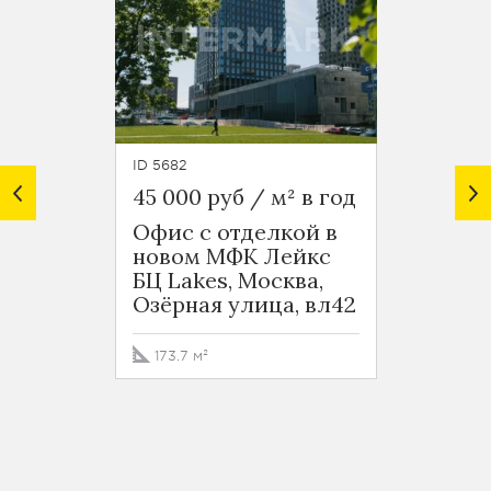
ID 5682
ID 7236
45 000 руб / м² в год
33 000
Офис с отделкой в
2-х э
новом МФК Лейкс
поме
БЦ Lakes, Москва,
Архит
Озёрная улица, вл42
Москв
Акаде
2
173.7 м²
1270 