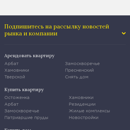
Подпишитесь на рассылку
новостей
рынка и компании
Арендовать квартиру
Арбат
Замоскворечье
Хамовники
Пресненский
Тверской
Снять дом
Купить квартиру
Остоженка
Хамовники
Арбат
Резиденции
Замоскворечье
Жилые комплексы
Патриаршие пруды
Новостройки