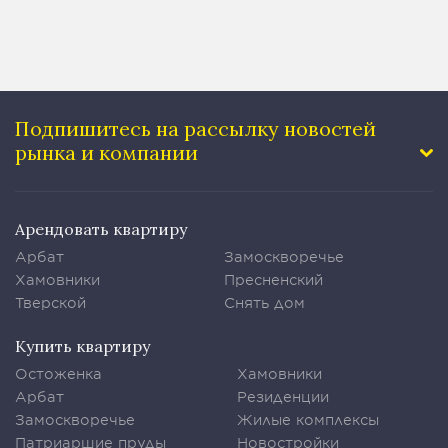
Подпишитесь на рассылку
новостей
рынка и компании
Арендовать квартиру
Арбат
Замоскворечье
Хамовники
Пресненский
Тверской
Снять дом
Купить квартиру
Остоженка
Хамовники
Арбат
Резиденции
Замоскворечье
Жилые комплексы
Патриаршие пруды
Новостройки