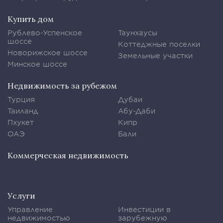
Купить дом
Рублево-Успенское
Таунхаусы
шоссе
Коттеджные поселки
Новорижское шоссе
Земельные участки
Минское шоссе
Недвижимость за рубежом
Турция
Дубаи
Таиланд
Абу-Даби
Пхукет
Кипр
ОАЭ
Бали
Коммерческая недвижимость
Услуги
Управление
Инвестиции в
недвижимостью
зарубежную