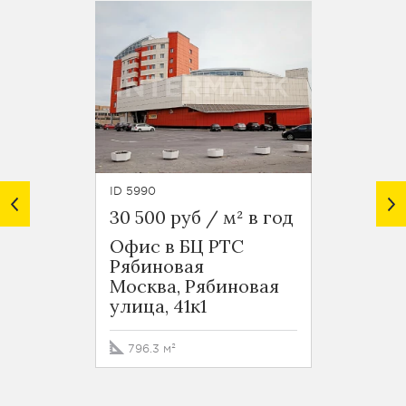
ID 5990
ID 5989
30 500 руб / м² в год
30 500
Офис в БЦ РТС
Офис 
Рябиновая
Рябин
Москва, Рябиновая
Москв
улица, 41к1
улица,
796.3 м²
525.6