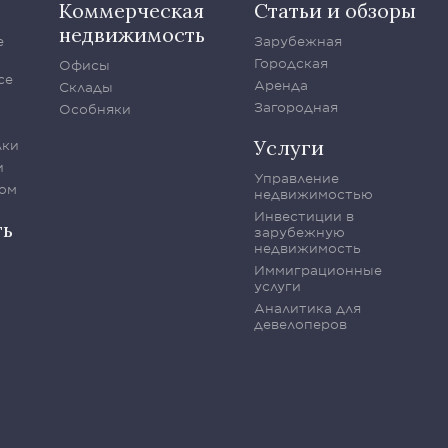
Коммерческая
Статьи и обзоры
недвижимость
е
Зарубежная
Городская
Офисы
се
Аренда
Склады
Загородная
Особняки
Услуги
лки
и
Управление
ом
недвижимостью
Инвестиции в
ть
зарубежную
недвижимость
Иммиграционные
услуги
Аналитика для
девелоперов