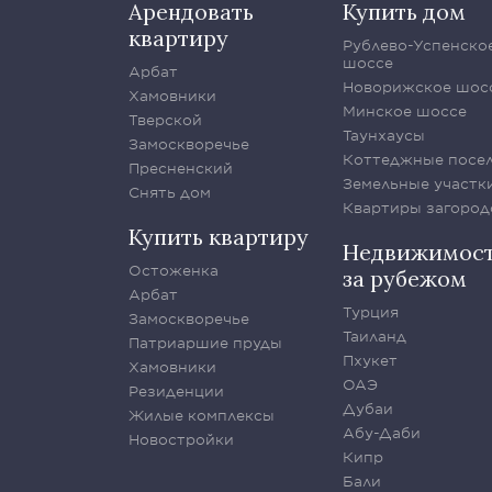
Арендовать
Купить дом
квартиру
Рублево-Успенско
шоссе
Арбат
Новорижское шос
Хамовники
Минское шоссе
Тверской
Таунхаусы
Замоскворечье
Коттеджные посе
Пресненский
Земельные участк
Снять дом
Квартиры загород
Купить квартиру
Недвижимос
Остоженка
за рубежом
Арбат
Турция
Замоскворечье
Таиланд
Патриаршие пруды
Пхукет
Хамовники
ОАЭ
Резиденции
Дубаи
Жилые комплексы
Абу-Даби
Новостройки
Кипр
Бали