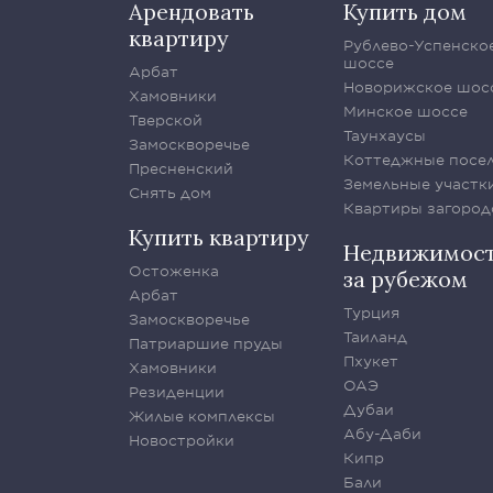
Арендовать
Купить дом
квартиру
Рублево-Успенско
шоссе
Арбат
Новорижское шос
Хамовники
Минское шоссе
Тверской
Таунхаусы
Замоскворечье
Коттеджные посе
Пресненский
Земельные участк
Снять дом
Квартиры загород
Купить квартиру
Недвижимос
Остоженка
за рубежом
Арбат
Турция
Замоскворечье
Таиланд
Патриаршие пруды
Пхукет
Хамовники
ОАЭ
Резиденции
Дубаи
Жилые комплексы
Абу-Даби
Новостройки
Кипр
Бали