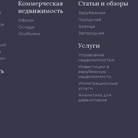
Коммерческая
Статьи и обзоры
недвижимость
е
Зарубежная
Городская
Офисы
се
Аренда
Склады
Загородная
Особняки
Услуги
лки
и
Управление
ом
недвижимостью
Инвестиции в
ть
зарубежную
недвижимость
Иммиграционные
услуги
Аналитика для
девелоперов