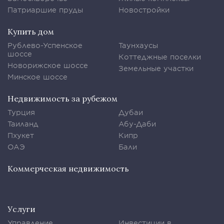
Патриаршие пруды
Новостройки
Купить дом
Рублево-Успенское
Таунхаусы
шоссе
Коттеджные поселки
Новорижское шоссе
Земельные участки
Минское шоссе
Недвижимость за рубежом
Турция
Дубаи
Таиланд
Абу-Даби
Пхукет
Кипр
ОАЭ
Бали
Коммерческая недвижимость
Услуги
Управление
Инвестиции в