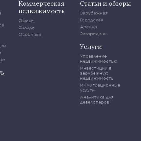
Коммерческая
Статьи и обзоры
недвижимость
е
Зарубежная
Городская
Офисы
се
Аренда
Склады
Загородная
Особняки
Услуги
лки
и
Управление
ом
недвижимостью
Инвестиции в
ть
зарубежную
недвижимость
Иммиграционные
услуги
Аналитика для
девелоперов