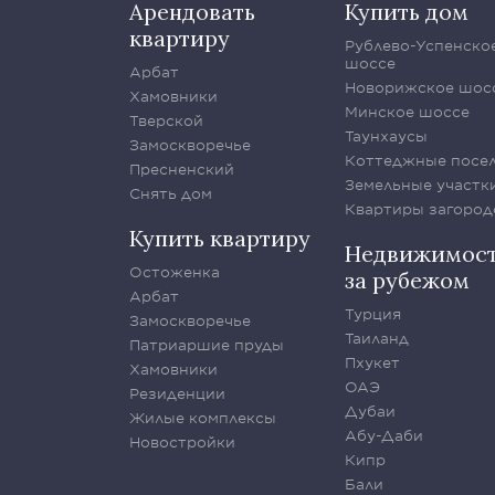
Арендовать
Купить дом
квартиру
Рублево-Успенско
шоссе
Арбат
Новорижское шос
Хамовники
Минское шоссе
Тверской
Таунхаусы
Замоскворечье
Коттеджные посе
Пресненский
Земельные участк
Снять дом
Квартиры загород
Купить квартиру
Недвижимос
Остоженка
за рубежом
Арбат
Турция
Замоскворечье
Таиланд
Патриаршие пруды
Пхукет
Хамовники
ОАЭ
Резиденции
Дубаи
Жилые комплексы
Абу-Даби
Новостройки
Кипр
Бали