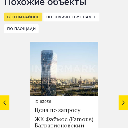
Похожие объекты
В ЭТОМ РАЙОНЕ
ПО КОЛИЧЕСТВУ СПАЛЕН
ПО ПЛОЩАДИ
ID 63936
ID 61439
Цена по запросу
Цена 
ЖК Фэймос (Famous)
Багратионовский
Каста