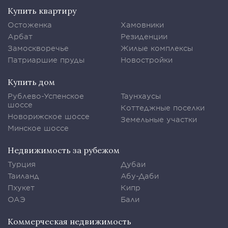
Купить квартиру
Остоженка
Хамовники
Арбат
Резиденции
Замоскворечье
Жилые комплексы
Патриаршие пруды
Новостройки
Купить дом
Рублево-Успенское
Таунхаусы
шоссе
Коттеджные поселки
Новорижское шоссе
Земельные участки
Минское шоссе
Недвижимость за рубежом
Турция
Дубаи
Таиланд
Абу-Даби
Пхукет
Кипр
ОАЭ
Бали
Коммерческая недвижимость