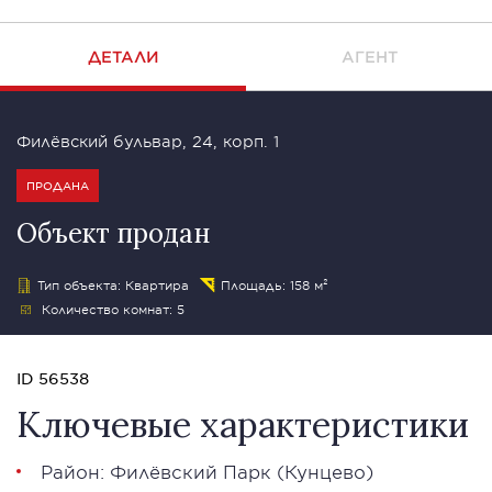
ДЕТАЛИ
АГЕНТ
Филёвский бульвар, 24, корп. 1
ПРОДАНА
Объект продан
Тип объекта: Квартира
Площадь: 158 м²
Количество комнат: 5
ID 56538
Ключевые характеристики
Район:
Филёвский Парк
(Кунцево)