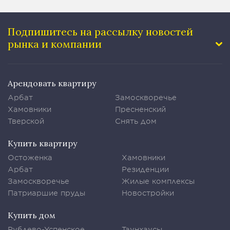
Подпишитесь на рассылку
новостей
рынка и компании
Арендовать квартиру
Арбат
Замоскворечье
Хамовники
Пресненский
Тверской
Снять дом
Купить квартиру
Остоженка
Хамовники
Арбат
Резиденции
Замоскворечье
Жилые комплексы
Патриаршие пруды
Новостройки
Купить дом
Рублево-Успенское
Таунхаусы