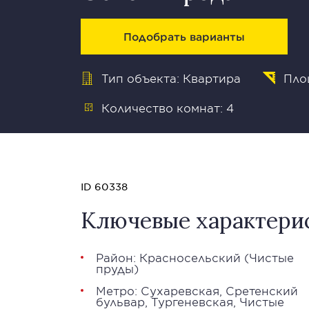
Подобрать варианты
Тип объекта: Квартира
Площ
Количество комнат: 4
ID 60338
Ключевые характери
Район:
Красносельский
(
Чистые
пруды
)
Метро:
Сухаревская
,
Сретенский
бульвар
,
Тургеневская
,
Чистые