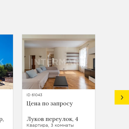
ID 61043
ID 60930
Цена по запросу
Цена п
р,
Луков переулок, 4
Уланск
21, корп
Квартира, 3 комнаты