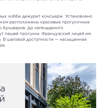
тных лобби дежурит консьерж. Установлено
ешком расположены красивые прогулочные
 бульваров. До легендарного
ут пешей прогулки. Французский лицей им.
а. В шаговой доступности — насыщенная
ра.
а
й