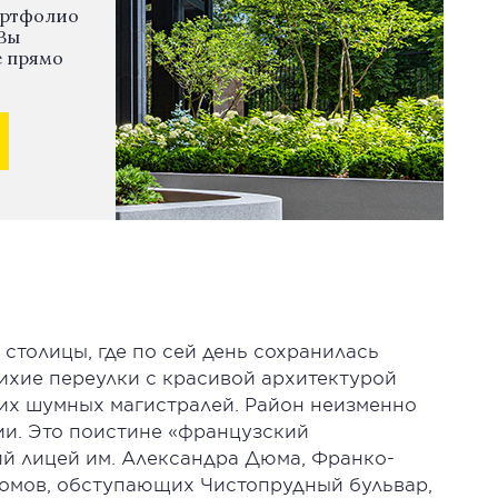
ортфолио
Вы
е прямо
столицы, где по сей день сохранилась
ихие переулки с красивой архитектурой
их шумных магистралей. Район неизменно
ии. Это поистине «французский
ий лицей им. Александра Дюма, Франко-
домов, обступающих Чистопрудный бульвар,