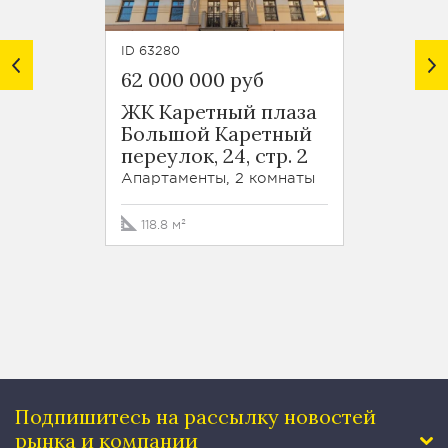
ID 63280
ID 6320
62 000 000 руб
Цена 
ЖК Каретный плаза
Большой Каретный
Газет
переулок, 24, стр. 2
13, стр
Апартаменты, 2 комнаты
Кварти
118.8 м²
158.1 м
Подпишитесь на рассылку
новостей
рынка и компании