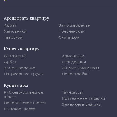
Арендовать квартиру
Арбат
Замоскворечье
Хамовники
Пресненский
Тверской
Снять дом
Купить квартиру
Остоженка
Хамовники
Арбат
Резиденции
Замоскворечье
Жилые комплексы
Патриаршие пруды
Новостройки
Купить дом
Рублево-Успенское
Таунхаусы
шоссе
Коттеджные поселки
Новорижское шоссе
Земельные участки
Минское шоссе