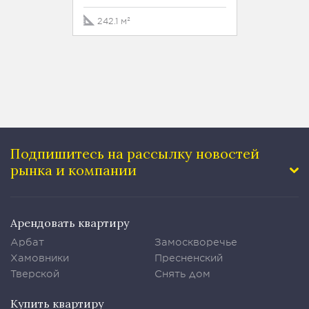
242.1 м²
215 м²
Подпишитесь на рассылку
новостей
рынка и компании
Арендовать квартиру
Арбат
Замоскворечье
Хамовники
Пресненский
Тверской
Снять дом
Купить квартиру