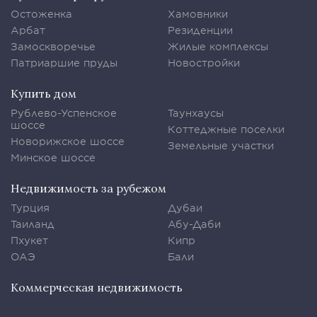
Остоженка
Хамовники
Арбат
Резиденции
Замоскворечье
Жилые комплексы
Патриаршие пруды
Новостройки
Купить дом
Рублево-Успенское
Таунхаусы
шоссе
Коттеджные поселки
Новорижское шоссе
Земельные участки
Минское шоссе
Недвижимость за рубежом
Турция
Дубаи
Таиланд
Абу-Даби
Пхукет
Кипр
ОАЭ
Бали
Коммерческая недвижимость