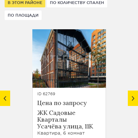
В ЭТОМ РАЙОНЕ
ПО КОЛИЧЕСТВУ СПАЛЕН
ПО ПЛОЩАДИ
ID 62769
ID 6232
Цена по запросу
Цена 
ЖК Садовые
Кварталы
Сече
Усачёва улица, 11К
переу
Квартира, 6 комнат
Кварти