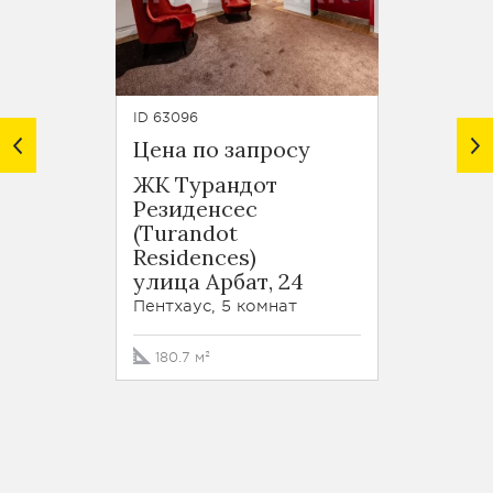
ID 63096
ID 6308
Цена по запросу
Цена 
ЖК Турандот
ЖК Ар
Резиденсес
улица
(Turandot
Пентха
Residences)
улица Арбат, 24
200.2
Пентхаус, 5 комнат
180.7 м²