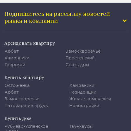
Подпишитесь на рассылку
новостей
рынка и компании
Арендовать квартиру
Арбат
Замоскворечье
Хамовники
Пресненский
Тверской
Снять дом
Купить квартиру
Остоженка
Хамовники
Арбат
Резиденции
Замоскворечье
Жилые комплексы
Патриаршие пруды
Новостройки
Купить дом
Рублево-Успенское
Таунхаусы