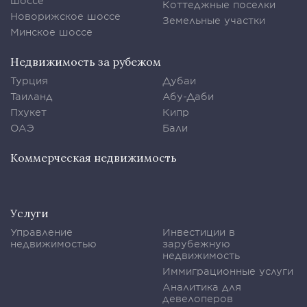
шоссе
Коттеджные поселки
Новорижское шоссе
Земельные участки
Минское шоссе
Недвижимость за рубежом
Турция
Дубаи
Таиланд
Абу-Даби
Пхукет
Кипр
ОАЭ
Бали
Коммерческая недвижимость
Услуги
Управление
Инвестиции в
недвижимостью
зарубежную
недвижимость
Иммиграционные услуги
Аналитика для
девелоперов