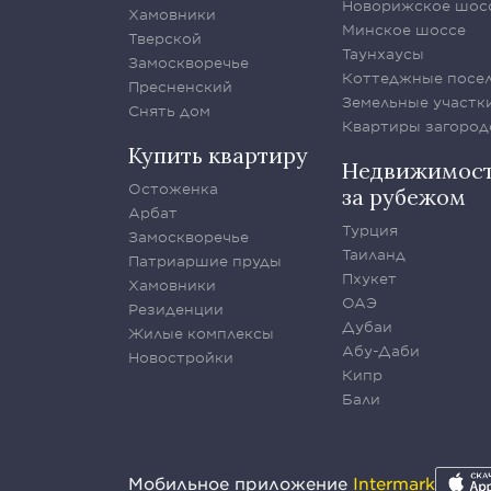
Новорижское шос
Хамовники
Минское шоссе
Тверской
Таунхаусы
Замоскворечье
Коттеджные посе
Пресненский
Земельные участк
Снять дом
Квартиры загород
Купить квартиру
Недвижимос
Остоженка
за рубежом
Арбат
Турция
Замоскворечье
Таиланд
Патриаршие пруды
Пхукет
Хамовники
ОАЭ
Резиденции
Дубаи
Жилые комплексы
Абу-Даби
Новостройки
Кипр
Бали
Мобильное приложение
Intermark