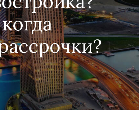
востройка?
 когда
рассрочки?