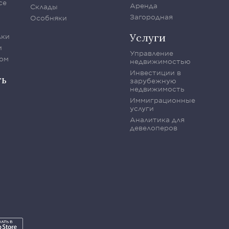
се
Аренда
Склады
Загородная
Особняки
Услуги
лки
и
Управление
ом
недвижимостью
Инвестиции в
ть
зарубежную
недвижимость
Иммиграционные
услуги
Аналитика для
девелоперов