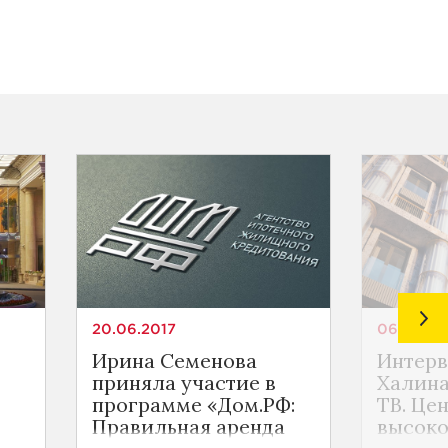
20.06.2017
06.06.20
Ирина Семенова
Интер
приняла участие в
Халина
программе «Дом.РФ:
ТВ. Це
Правильная аренда
высок