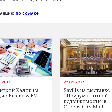
нсляцию
по ссылке
2.2017
22.09.2017
итрий Халин на
Savills на выставке
дио Business FM
"Шоурум элитной
недвижимости" в
Crocus City Mall