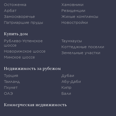
Остоженка
Хамовники
Арбат
Резиденции
Замоскворечье
Жилые комплексы
Патриаршие пруды
Новостройки
Купить дом
Рублево-Успенское
Таунхаусы
шоссе
Коттеджные поселки
Новорижское шоссе
Земельные участки
Минское шоссе
Недвижимость за рубежом
Турция
Дубаи
Таиланд
Абу-Даби
Пхукет
Кипр
ОАЭ
Бали
Коммерческая недвижимость