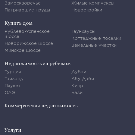
Замоскворечье
Жилые комплексы
Патриаршие пруды
Новостройки
Купить дом
Рублево-Успенское
Таунхаусы
шоссе
Коттеджные поселки
Новорижское шоссе
Земельные участки
Минское шоссе
Недвижимость за рубежом
Турция
Дубаи
Таиланд
Абу-Даби
Пхукет
Кипр
ОАЭ
Бали
Коммерческая недвижимость
Услуги