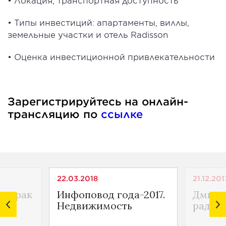
• Локация, транспортная доступность
• Типы инвестиций: апартаменты, виллы,
земельные участки и отель Radisson
• Оценка инвестиционной привлекательности
Зарегистрируйтесь на онлайн-
трансляцию по
ссылке
22.03.2018
21.12.201
автрак
Инфоповод года-2017.
Дмитр
Недвижимость
радио 