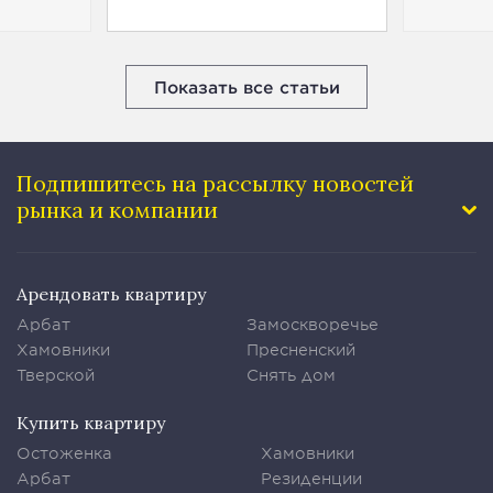
Показать все статьи
Подпишитесь на рассылку
новостей
рынка и компании
Арендовать квартиру
Арбат
Замоскворечье
Хамовники
Пресненский
Тверской
Снять дом
Купить квартиру
Остоженка
Хамовники
Арбат
Резиденции