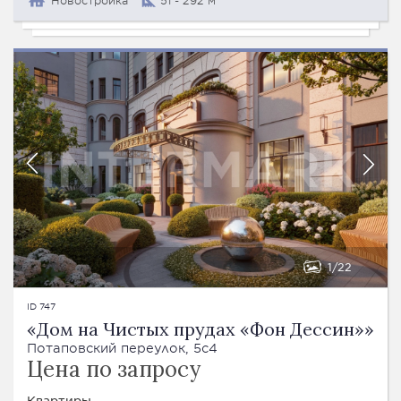
Новостройка
51 - 292 м²
1
22
ID 747
«Дом на Чистых прудах «Фон Дессин»»
Потаповский переулок, 5с4
Цена по запросу
Квартиры