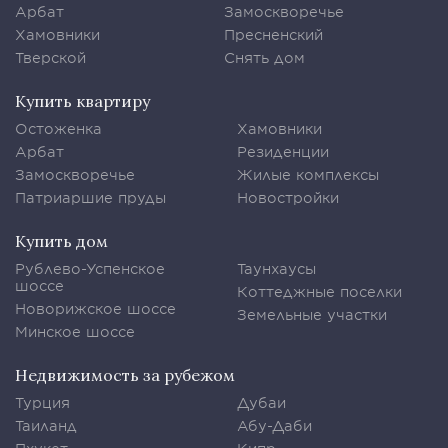
Арбат
Замоскворечье
Хамовники
Пресненский
Тверской
Снять дом
Купить квартиру
Остоженка
Хамовники
Арбат
Резиденции
Замоскворечье
Жилые комплексы
Патриаршие пруды
Новостройки
Купить дом
Рублево-Успенское
Таунхаусы
шоссе
Коттеджные поселки
Новорижское шоссе
Земельные участки
Минское шоссе
Недвижимость за рубежом
Турция
Дубаи
Таиланд
Абу-Даби