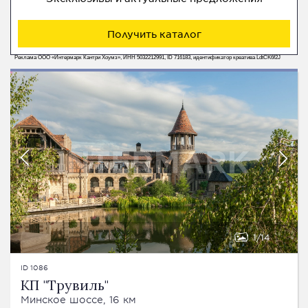
Получить каталог
Реклама ООО «Интермарк Кантри Хоумз», ИНН 5032212991, ID 716183, идентификатор креатива LdtCK6f2J
1
14
ID 1086
КП "Трувиль"
Минское шоссе, 16 км