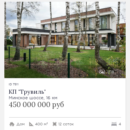
1
18
ID 7511
КП "Трувиль"
Минское шоссе, 16 км
450 000 000 руб
Дом
400 м²
12 соток
4