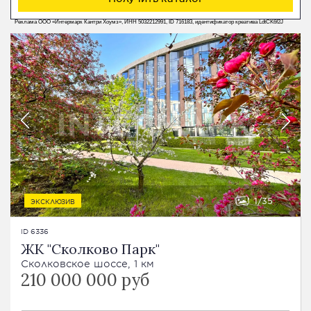
Реклама ООО «Интермарк Кантри Хоумз», ИНН 5032212991, ID 716183, идентификатор креатива LdtCK6f2J
1
35
ЭКСКЛЮЗИВ
ID 6336
ЖК "Сколково Парк"
Сколковское шоссе, 1 км
210 000 000 руб