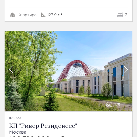
Квартира
127.9 м²
3
1
5
ID 6333
КП "Ривер Резиденсес"
Москва