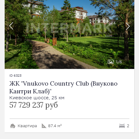
1
6
ID 6323
ЖК "Vnukovo Country Club (Внуково
Кантри Клаб)"
Киевское шоссе, 25 км
57 729 237 руб
Квартира
87.4 м²
2