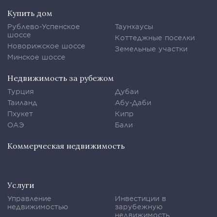
Купить дом
Рублево-Успенское
Таунхаусы
шоссе
Коттеджные поселки
Новорижское шоссе
Земельные участки
Минское шоссе
Недвижимость за рубежом
Турция
Дубаи
Таиланд
Абу-Даби
Пхукет
Кипр
ОАЭ
Бали
Коммерческая недвижимость
Услуги
Управление
Инвестиции в
недвижимостью
зарубежную
недвижимость