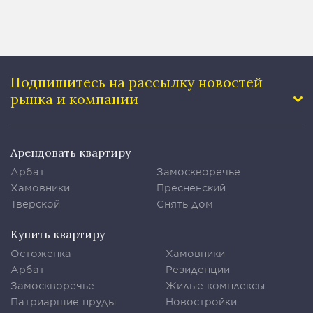
Подпишитесь на рассылку
новостей
рынка и компании
Арендовать квартиру
Арбат
Замоскворечье
Хамовники
Пресненский
Тверской
Снять дом
Купить квартиру
Остоженка
Хамовники
Арбат
Резиденции
Замоскворечье
Жилые комплексы
Патриаршие пруды
Новостройки