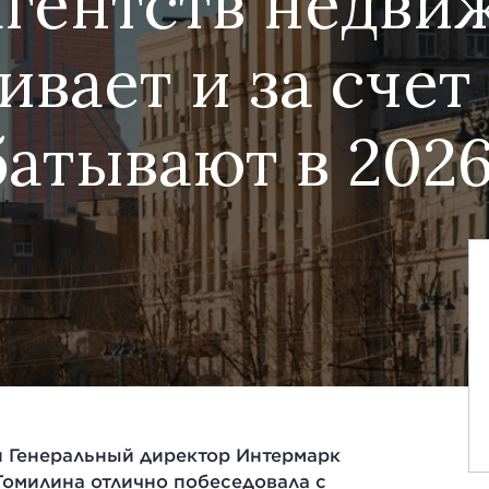
агентств недв
вает и за счет
батывают в 2026
и Генеральный директор Интермарк
омилина отлично побеседовала с