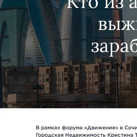
Кто из 
выжи
зара
В рамках форума «Движение» в Соч
Городская Недвижимость Кристина Т