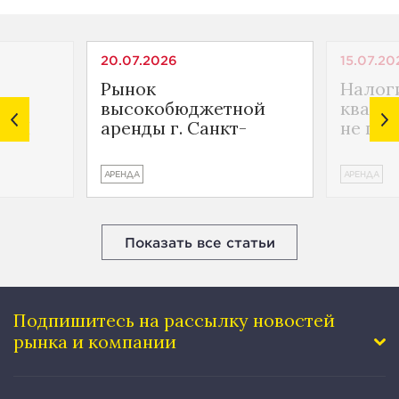
20.07.2026
15.07.20
Рынок
Налог
ной
высокобюджетной
кварти
ы. I
аренды г. Санкт-
не пот
г.
Петербурга. I
защити
полугодие 2026 г.
АРЕНДА
АРЕНДА
Показать все статьи
Подпишитесь на рассылку
новостей
рынка и компании