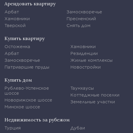
Арендовать квартиру
Арбат
Замоскворечье
Хамовники
Пресненский
Тверской
Снять дом
Купить квартиру
Остоженка
Хамовники
Арбат
Резиденции
Замоскворечье
Жилые комплексы
Патриаршие пруды
Новостройки
Купить дом
Рублево-Успенское
Таунхаусы
шоссе
Коттеджные поселки
Новорижское шоссе
Земельные участки
Минское шоссе
Недвижимость за рубежом
Турция
Дубаи