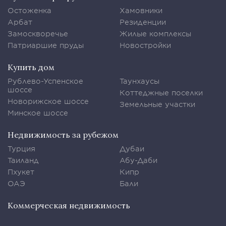
Остоженка
Хамовники
Арбат
Резиденции
Замоскворечье
Жилые комплексы
Патриаршие пруды
Новостройки
Купить дом
Рублево-Успенское
Таунхаусы
шоссе
Коттеджные поселки
Новорижское шоссе
Земельные участки
Минское шоссе
Недвижимость за рубежом
Турция
Дубаи
Таиланд
Абу-Даби
Пхукет
Кипр
ОАЭ
Бали
Коммерческая недвижимость