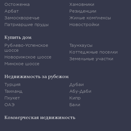
Остоженка
Хамовники
Арбат
Резиденции
Замоскворечье
Жилые комплексы
Патриаршие пруды
Новостройки
Купить дом
Рублево-Успенское
Таунхаусы
шоссе
Коттеджные поселки
Новорижское шоссе
Земельные участки
Минское шоссе
Недвижимость за рубежом
Турция
Дубаи
Таиланд
Абу-Даби
Пхукет
Кипр
ОАЭ
Бали
Коммерческая недвижимость