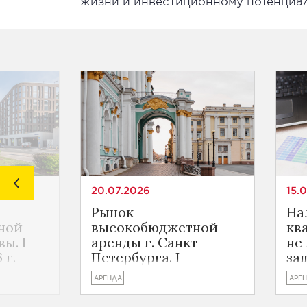
жизни и инвестиционному потенциал
20.07.2026
15.
Рынок
На
ной
высокобюджетной
кв
ы. I
аренды г. Санкт-
не
 г.
Петербурга. I
за
полугодие 2026 г.
АРЕНДА
АРЕ