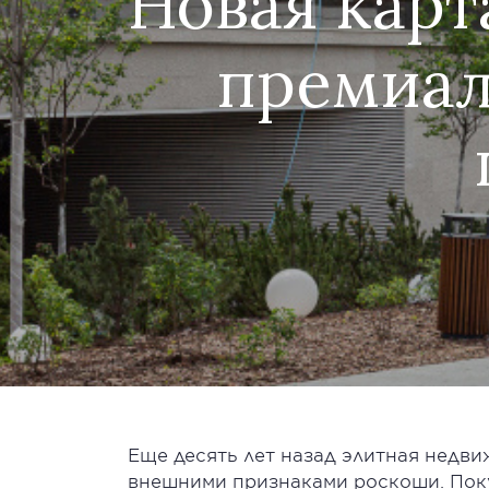
Новая карт
премиал
Еще десять лет назад элитная недв
внешними признаками роскоши. Пок