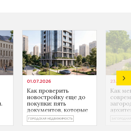
01.07.2026
23.06.20
Как проверить
Как ме
новостройку еще до
совре
.
покупки: пять
загоро
документов, которые
архите
действительно стоит
новый 
ГОРОДСКАЯ НЕДВИЖИМОСТЬ
ЗАГОРОДНА
изучить