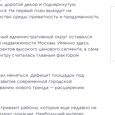
ы, дорогой декор и подчеркнутую
лся. На первый план выходит не
ество среды, приватность и продуманность
ный административный округ оставался
й недвижимости Москвы. Именно здесь
ектов высокого ценового сегмента, а сама
нтру считалась главным фактором
чал меняться. Дефицит площадок под
азвитие современной городской
ванию нового тренда — расширению
атривают районы, которые еще недавно не
елюкс-локации. Наибольший интерес