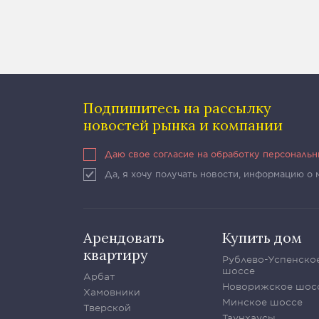
Подпишитесь на рассылку
новостей рынка и компании
Даю свое согласие на обработку персональ
Да, я хочу получать новости, информацию о
Арендовать
Купить дом
квартиру
Рублево-Успенско
шоссе
Арбат
Новорижское шос
Хамовники
Минское шоссе
Тверской
Таунхаусы