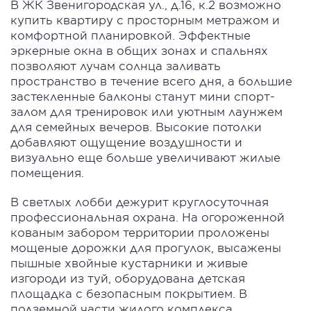
В ЖК Звенигородская ул., д.16, к.2 возможно
купить квартиру с просторным метражом и
комфортной планировкой. Эффектные
эркерные окна в общих зонах и спальнях
позволяют лучам солнца заливать
пространство в течение всего дня, а большие
застекленные балконы станут мини спорт-
залом для тренировок или уютным лаунжем
для семейных вечеров. Высокие потолки
добавляют ощущение воздушности и
визуально еще больше увеличивают жилые
помещения.
В светлых лобби дежурит круглосуточная
профессиональная охрана. На огороженной
кованым забором территории проложены
мощеные дорожки для прогулок, высажены
пышные хвойные кустарники и живые
изгороди из туй, оборудована детская
площадка с безопасным покрытием. В
подземной части жилого комплекса