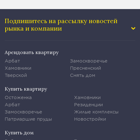
Подпишитесь на рассылку
новостей
рынка и компании
Арендовать квартиру
Арбат
Замоскворечье
Хамовники
Пресненский
Тверской
Снять дом
Купить квартиру
Остоженка
Хамовники
Арбат
Резиденции
Замоскворечье
Жилые комплексы
Патриаршие пруды
Новостройки
Купить дом