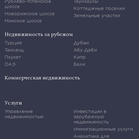
Рублево-Успенское
Таунхаусы
шоссе
Коттеджные поселки
Новорижское шоссе
Земельные участки
Минское шоссе
Недвижимость за рубежом
Турция
Дубаи
Таиланд
Абу-Даби
Пхукет
Кипр
ОАЭ
Бали
Коммерческая недвижимость
Услуги
Управление
Инвестиции в
недвижимостью
зарубежную
недвижимость
Иммиграционные услуги
Аналитика для