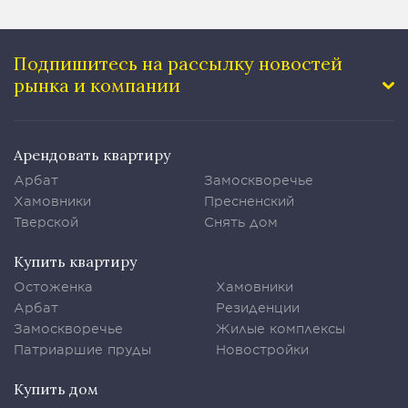
Подпишитесь на рассылку
новостей
рынка и компании
Арендовать квартиру
Арбат
Замоскворечье
Хамовники
Пресненский
Тверской
Снять дом
Купить квартиру
Остоженка
Хамовники
Арбат
Резиденции
Замоскворечье
Жилые комплексы
Патриаршие пруды
Новостройки
Купить дом