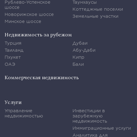
Рублево-Успенское
Таунхаусы
шоссе
Коттеджные поселки
Новорижское шоссе
Земельные участки
Минское шоссе
Недвижимость за рубежом
Турция
Дубаи
Таиланд
Абу-Даби
Пхукет
Кипр
ОАЭ
Бали
Коммерческая недвижимость
Услуги
Управление
Инвестиции в
недвижимостью
зарубежную
недвижимость
Иммиграционные услуги
Аналитика для