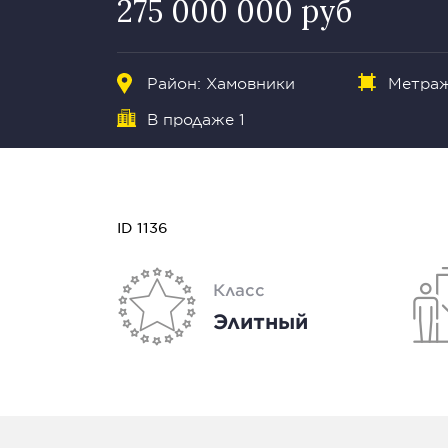
275 000 000 руб
Район:
Хамовники
Метраж
В продаже 1
ID 1136
Класс
Элитный