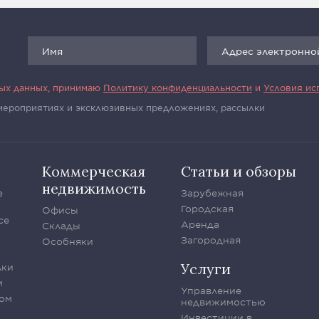
ных данных, принимаю
Политику конфиденциальности
и
Условия ис
 мероприятиях и эксклюзивных предложениях, рассылки
Коммерческая
Статьи и обзоры
недвижимость
е
Зарубежная
Городская
Офисы
се
Аренда
Склады
Загородная
Особняки
Услуги
лки
и
Управление
ом
недвижимостью
Инвестиции в