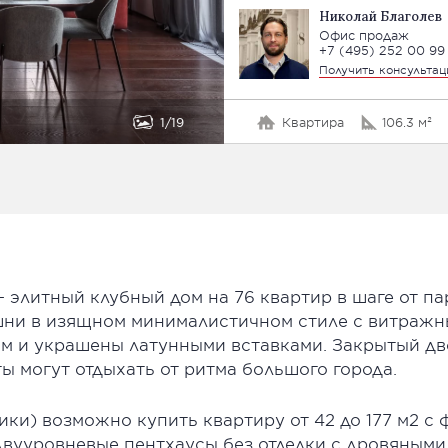
Николай Благолев
Офис продаж
+7 (495) 252 00 99
Получить консульта
1
19
Квартира
106.3 м²
— элитный клубный дом на 76 квартир в шаге от па
шни в изящном минималистичном стиле с витраж
м и украшены латунными вставками. Закрытый д
ы могут отдыхать от ритма большого города.
ики) возможно купить квартиру от 42 до 177 м2 c
двууровневые пентхаусы без отделки с дровяными