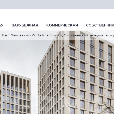
АЯ
ЗАРУБЕЖНАЯ
КОММЕРЧЕСКАЯ
СОБСТВЕННИ
Вайт Хамовники (White Khamovniki), Олсуфьевский переулок, 9, корп