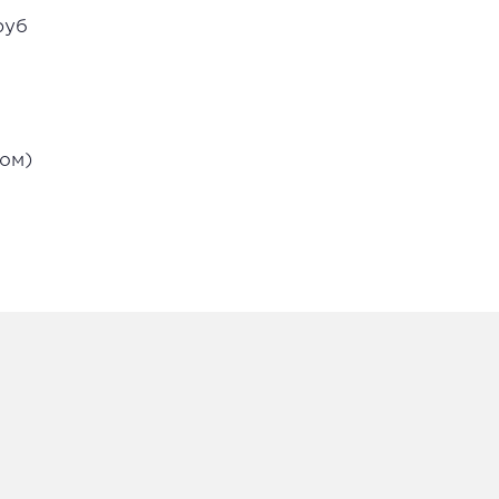
руб
ом)