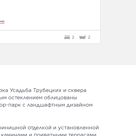
цию
2
2
рка Усадьба Трубецких и сквера
ным остеклением облицованы
вор-парк с ландшафтным дизайном
 финишной отделкой и установленной
 каминами и приватными террасами.