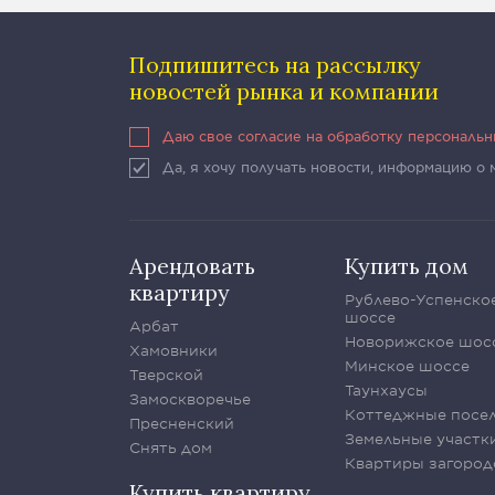
Подпишитесь на рассылку
новостей рынка и компании
Даю свое согласие на обработку персональ
Да, я хочу получать новости, информацию о
Арендовать
Купить дом
квартиру
Рублево-Успенско
шоссе
Арбат
Новорижское шос
Хамовники
Минское шоссе
Тверской
Таунхаусы
Замоскворечье
Коттеджные посе
Пресненский
Земельные участк
Снять дом
Квартиры загород
Купить квартиру