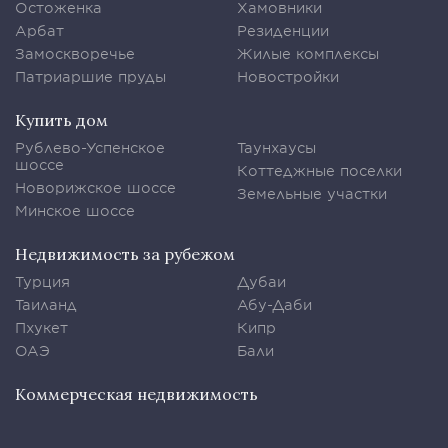
Остоженка
Хамовники
Арбат
Резиденции
Замоскворечье
Жилые комплексы
Патриаршие пруды
Новостройки
Купить дом
Рублево-Успенское
Таунхаусы
шоссе
Коттеджные поселки
Новорижское шоссе
Земельные участки
Минское шоссе
Недвижимость за рубежом
Турция
Дубаи
Таиланд
Абу-Даби
Пхукет
Кипр
ОАЭ
Бали
Коммерческая недвижимость