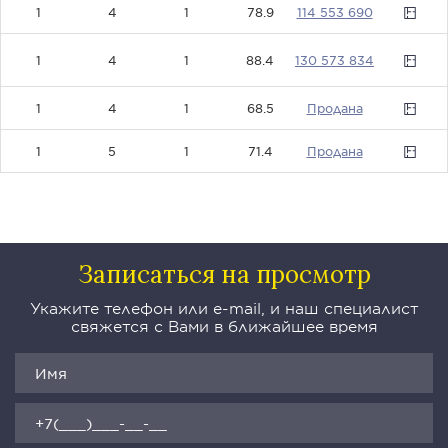
1
4
1
78.9
114553690
13057383
1
4
1
88.4
4
1
4
1
68.5
0
1
5
1
71.4
0
Записаться на просмотр
Укажите телефон или e-mail, и наш специалист
свяжется с Вами в ближайшее время