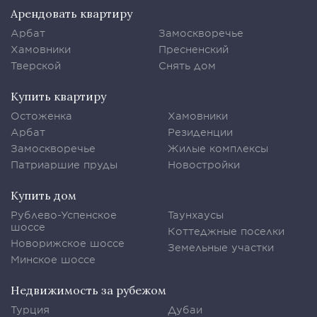
Арендовать квартиру
Арбат
Замоскворечье
Хамовники
Пресненский
Тверской
Снять дом
Купить квартиру
Остоженка
Хамовники
Арбат
Резиденции
Замоскворечье
Жилые комплексы
Патриаршие пруды
Новостройки
Купить дом
Рублево-Успенское
Таунхаусы
шоссе
Коттеджные поселки
Новорижское шоссе
Земельные участки
Минское шоссе
Недвижимость за рубежом
Турция
Дубаи