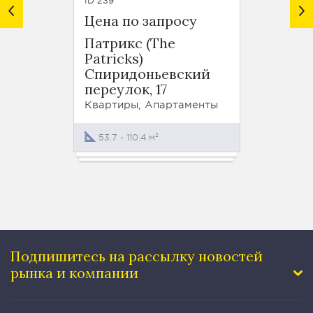
ID 239
ID 235
Цена по запросу
от 114
Патрикс (The
Дом в
Patricks)
Газет
Спиридоньевский
13/15
переулок, 17
Кварти
Квартиры, Апартаменты
65.1 -
53.7 - 110.4 м²
Подпишитесь на рассылку
новостей
рынка и компании