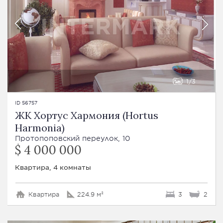
1
3
ID 56757
ЖК Хортус Хармония (Hortus
Harmonia)
Протопоповский переулок, 10
$ 4 000 000
Квартира, 4 комнаты
Квартира
224.9 м²
3
2