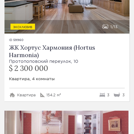
1
13
ЭКСКЛЮЗИВ
ID 59960
ЖК Хортус Хармония (Hortus
Harmonia)
Протопоповский переулок, 10
$ 2 300 000
Квартира, 4 комнаты
Квартира
154.2 м²
3
3