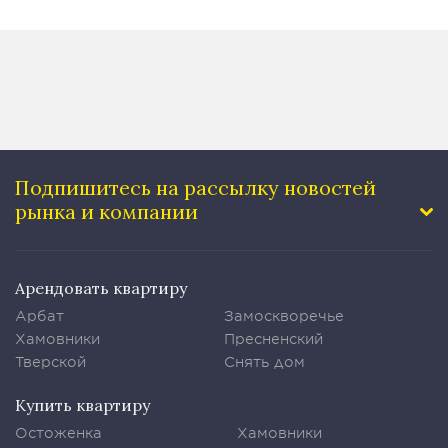
Подпишитесь на рассылку
новостей
рынка и компании
Арендовать квартиру
Арбат
Замоскворечье
Хамовники
Пресненский
Тверской
Снять дом
Купить квартиру
Остоженка
Хамовники