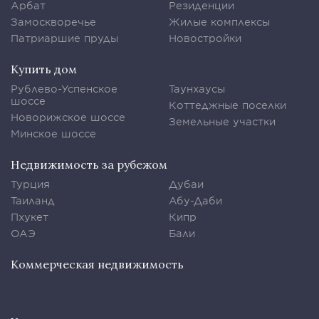
Арбат
Резиденции
Замоскворечье
Жилые комплексы
Патриаршие пруды
Новостройки
Купить дом
Рублево-Успенское
Таунхаусы
шоссе
Коттеджные поселки
Новорижское шоссе
Земельные участки
Минское шоссе
Недвижимость за рубежом
Турция
Дубаи
Таиланд
Абу-Даби
Пхукет
Кипр
ОАЭ
Бали
Коммерческая недвижимость