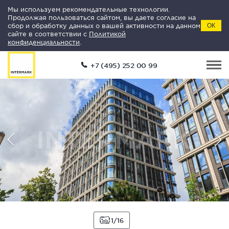
Мы используем рекомендательные технологии.
Продолжая пользоваться сайтом, вы даете согласие на
сбор и обработку данных о вашей активности на данном
ОК
сайте в соответствии с
Политикой
конфиденциальности
.
+7 (495) 252 00 99
1
16