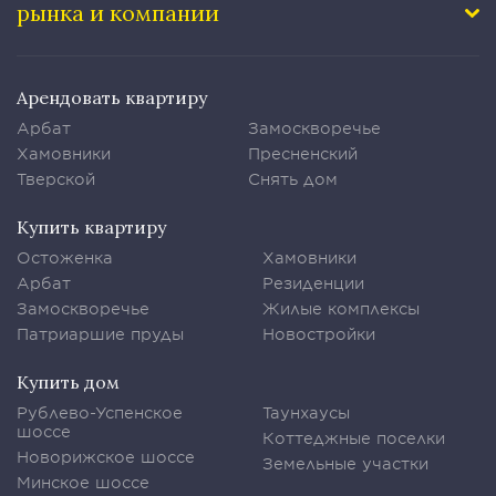
рынка и компании
Арендовать квартиру
Арбат
Замоскворечье
Хамовники
Пресненский
Тверской
Снять дом
Купить квартиру
Остоженка
Хамовники
Арбат
Резиденции
Замоскворечье
Жилые комплексы
Патриаршие пруды
Новостройки
Купить дом
Рублево-Успенское
Таунхаусы
шоссе
Коттеджные поселки
Новорижское шоссе
Земельные участки
Минское шоссе