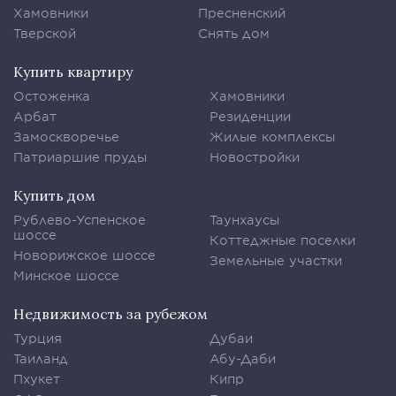
Хамовники
Пресненский
Тверской
Снять дом
Купить квартиру
Остоженка
Хамовники
Арбат
Резиденции
Замоскворечье
Жилые комплексы
Патриаршие пруды
Новостройки
Купить дом
Рублево-Успенское
Таунхаусы
шоссе
Коттеджные поселки
Новорижское шоссе
Земельные участки
Минское шоссе
Недвижимость за рубежом
Турция
Дубаи
Таиланд
Абу-Даби
Пхукет
Кипр