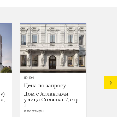
ID 194
ID 1762
Цена по запросу
от 60 6
v)
Дом с Атлантами
Дом на
л,
улица Солянка, 7, стр.
Ариста
1
Ариста
переул
Квартиры
Квартир