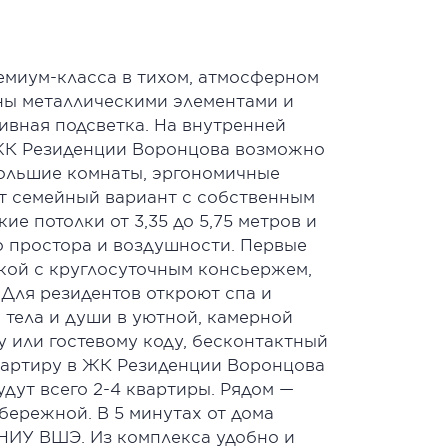
емиум-класса в тихом, атмосферном
ны металлическими элементами и
ивная подсветка. На внутренней
В ЖК Резиденции Воронцова возможно
большие комнаты, эргономичные
ет семейный вариант с собственным
е потолки от 3,35 до 5,75 метров и
о простора и воздушности. Первые
йкой с круглосуточным консьержем,
Для резидентов откроют спа и
 тела и души в уютной, камерной
у или гостевому коду, бесконтактный
квартиру в ЖК Резиденции Воронцова
дут всего 2-4 квартиры. Рядом —
ережной. В 5 минутах от дома
НИУ ВШЭ. Из комплекса удобно и