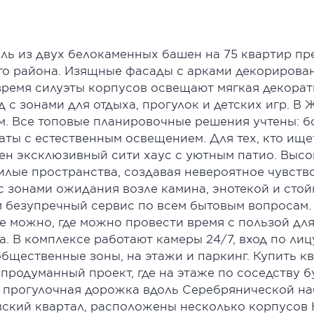
ь из двух белокаменных башен на 75 квартир пр
го района. Изящные фасады с арками декорирова
время силуэты корпусов освещают мягкая декорат
 с зонами для отдыха, прогулок и детских игр. 
.м. Все топовые планировочные решения учтены: 
аты с естественным освещением. Для тех, кто ищ
н эксклюзивный сити хаус с уютным патио. Высоки
илые пространства, создавая невероятное чувств
с зонами ожидания возле камина, энотекой и сто
 безупречный сервис по всем бытовым вопросам. 
е можно, где можно провести время с пользой для
а. В комплексе работают камеры 24/7, вход по лиц
 общественные зоны, на этажи и паркинг. Купить 
продуманный проект, где на этаже по соседству бу
 прогулочная дорожка вдоль Серебрянической наб
вский квартал, расположены несколько корпусов 