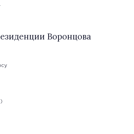
.
езиденции Воронцова
осу
)