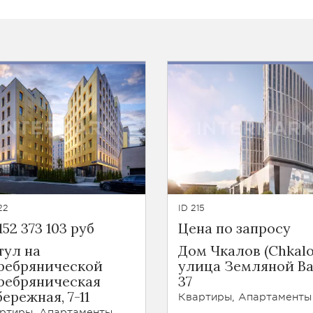
22
ID 215
152 373 103 руб
Цена по запросу
тул на
Дом Чкалов (Chkalo
ребрянической
улица Земляной Ва
ребряническая
37
ережная, 7-11
Квартиры, Апартаменты
ртиры, Апартаменты