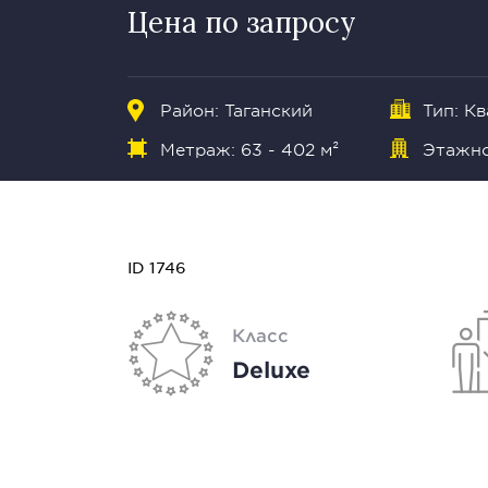
Цена по запросу
Район:
Таганский
Тип: К
Метраж: 63 - 402 м²
Этажнос
ID 1746
Класс
Deluxe