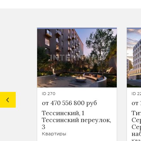
ID 270
ID 2
от 470 556 800 руб
от 
Тессинский, 1
Ти
Тессинский переулок,
Се
3
Се
наб
Квартиры
Ква