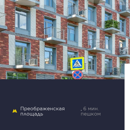
Преображенская
6 мин.
площадь
пешком