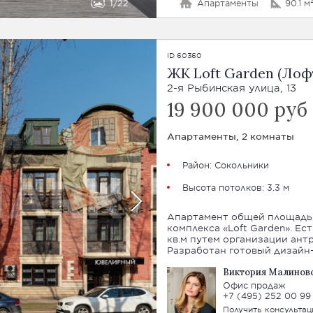
1
22
Апартаменты
90.1 м
ID 60360
ЖК Loft Garden (Лоф
2-я Рыбинская улица, 13
19 900 000 руб
Апартаменты, 2 комнаты
Район:
Сокольники
Высота потолков: 3.3 м
Апартамент общей площадью
комплекса «Loft Garden». Ес
кв.м путем организации антр
Разработан готовый дизайн-
Виктория Малинов
Офис продаж
+7 (495) 252 00 99
Получить консульта