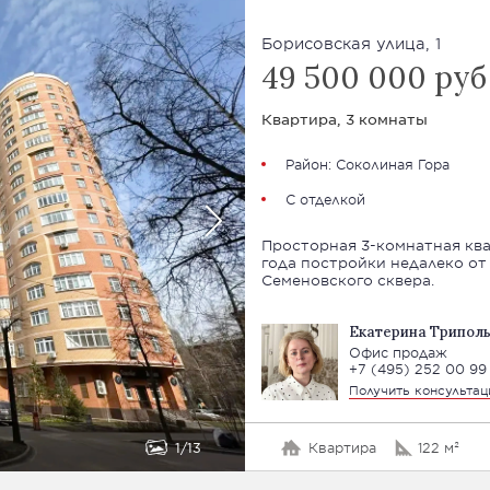
Борисовская улица, 1
49 500 000 руб
Квартира, 3 комнаты
Район: Соколиная Гора
С отделкой
Просторная 3-комнатная кв
года постройки недалеко от
Семеновского сквера.
Екатерина Трипол
Офис продаж
+7 (495) 252 00 99
Получить консульта
1
13
Квартира
122 м²