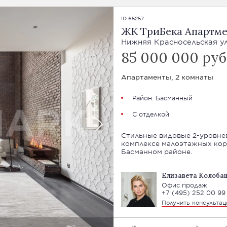
ID 65257
ЖК ТриБека Апартмен
Нижняя Красносельская ули
85 000 000 руб
Апартаменты, 2 комнаты
Район:
Басманный
С отделкой
Стильные видовые 2-уровне
комплексе малоэтажных кор
Басманном районе.
Елизавета Колоба
Офис продаж
+7 (495) 252 00 99
Получить консульта