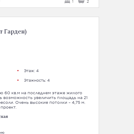
²
1
2
т Гарден)
Этаж: 4
Этажность: 4
 60 кв.м на последнем этаже жилого
ть возможность увеличить площадь на 21
есоли. Очень высокие потолки – 4,75 м.
проект.
ская
цию