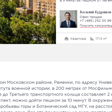
в 5 минутах пешком от леге
Василий Кудряшов
Офис продаж
+7 (495) 252 00 99
Получить консульта
1
27
Квартира
171.5 м²
м Московском районе, Раменки, по адресу Универ
тута военной истории, в 200 метрах от Мосфильм
 до Третьего транспортного кольца составляет 2
пект, можно дойти пешком за 10 минут. В окруже
робьевы горы и Ботанический сад МГУ, на рассто