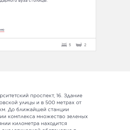
ндарного вуза столицы.
цию
5
2
ситетский проспект, 16. Здание
овской улицы и в 500 метрах от
 км. До ближайшей станции
нии комплекса множество зеленых
янии километра находится