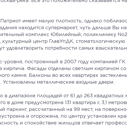
осква-река. Все это положительно сказывается н
 Патриот имеет малую плотность, однако поблизо
дания находится супермаркет, чуть дальше Вы на
ительный комплекс Юбилейный, поликлинику No2, 
, культурный центр ГлавУпДК, стоматологическую
гут удовлетворить потребности самых взыскатель
с-уровня, построенный в 2007 году компанией ГК
 кирпича. Фасады отделаны светлым кирпичом со 
ного камня. Балконы во всех квартирах застеклен
. Установлены металлические входные двери.
 в диапазоне площадей от 61 до 263 квадратных 
о в доме предусмотрена 131 квартира с 3,1 метро
 паркинг, рассчитанный на 99 мест, на поверхно
оустроена и огорожена, по центру установлен кр
пасность и спокойствие жильцов отвечает профес