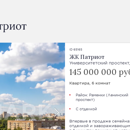
триот
ID 65165
ЖК Патриот
Университетский проспект,
145 000 000 ру
Квартира, 6 комнат
Район:
Раменки
(
Ленинский
проспект
)
С отделкой
Впервые в продаже семейна
отделкой и завораживающим