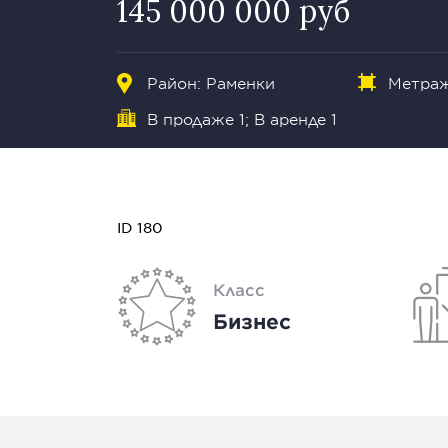
145 000 000 руб
Район:
Раменки
Метраж:
В продаже 1;
В аренде 1
ID 180
Класс
Бизнес