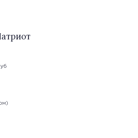
атриот
руб
ом)