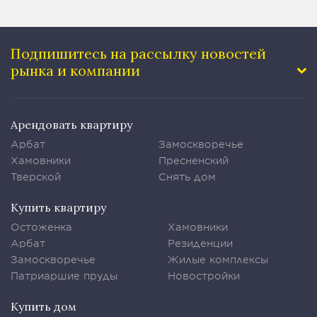
Подпишитесь на рассылку
новостей
рынка и компании
Арендовать квартиру
Арбат
Замоскворечье
Хамовники
Пресненский
Тверской
Снять дом
Купить квартиру
Остоженка
Хамовники
Арбат
Резиденции
Замоскворечье
Жилые комплексы
Патриаршие пруды
Новостройки
Купить дом