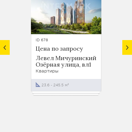
ID 678
ID 1430
Цена по запросу
Цена 
Левел Мичуринский
Стран
Озёрная улица, вл1
Озёрн
Квартиры
Кварти
23.6 - 245.5 м²
19.9 - 