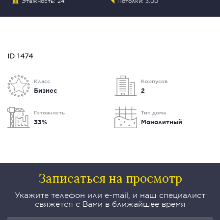
Этажность: 24
Потолки: 3.00
ID 1474
Класс
Корпусов
Бизнес
2
Готовность
Тип дома
33%
Монолитный
Записаться на просмотр
Укажите телефон или e-mail, и наш специалист
свяжется с Вами в ближайшее время