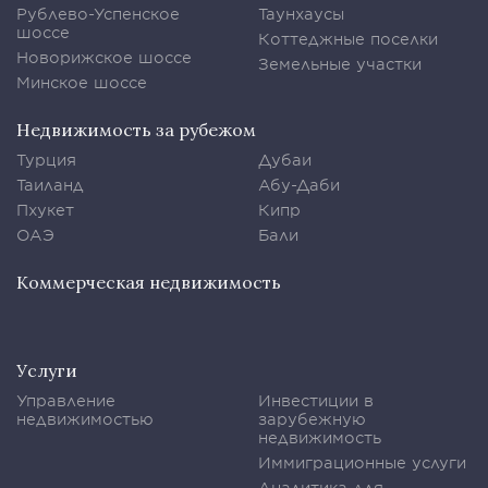
Рублево-Успенское
Таунхаусы
шоссе
Коттеджные поселки
Новорижское шоссе
Земельные участки
Минское шоссе
Недвижимость за рубежом
Турция
Дубаи
Таиланд
Абу-Даби
Пхукет
Кипр
ОАЭ
Бали
Коммерческая недвижимость
Услуги
Управление
Инвестиции в
недвижимостью
зарубежную
недвижимость
Иммиграционные услуги
Аналитика для