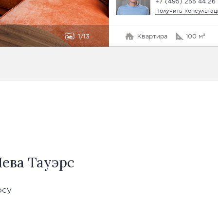
+7 (495) 255 44 26
Получить консульта
1
13
Квартира
100 м²
ева Тауэрс
осу