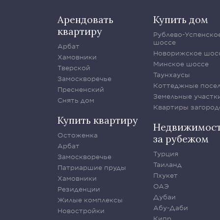
Арендовать
Купить дом
квартиру
Рублево-Успенско
шоссе
Арбат
Новорижское шос
Хамовники
Минское шоссе
Тверской
Таунхаусы
Замоскворечье
Коттеджные посе
Пресненский
Земельные участк
Снять дом
Квартиры загород
Купить квартиру
Недвижимос
Остоженка
за рубежом
Арбат
Турция
Замоскворечье
Таиланд
Патриаршие пруды
Пхукет
Хамовники
ОАЭ
Резиденции
Дубаи
Жилые комплексы
Абу-Даби
Новостройки
Кипр