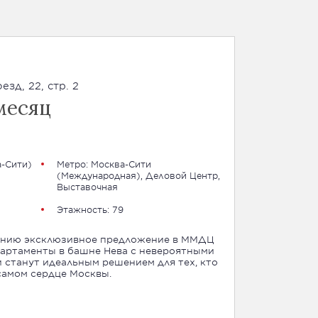
зд, 22, стр. 2
месяц
-Сити
)
Метро:
Москва-Сити
(Международная)
,
Деловой Центр
,
Выставочная
Этажность: 79
анию эксклюзивное предложение в ММДЦ
партаменты в башне Нева с невероятными
 станут идеальным решением для тех, кто
самом сердце Москвы.