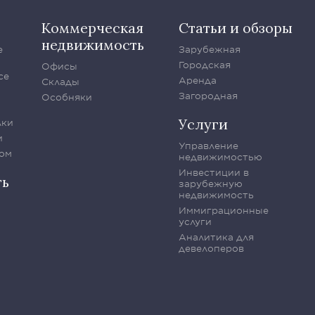
Коммерческая
Статьи и обзоры
недвижимость
е
Зарубежная
Городская
Офисы
се
Аренда
Склады
Загородная
Особняки
Услуги
лки
и
Управление
ом
недвижимостью
Инвестиции в
ть
зарубежную
недвижимость
Иммиграционные
услуги
Аналитика для
девелоперов