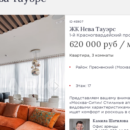
ID 45907
ЖК Нева Тауэрс
1-й Красногвардейский прое
620 000 руб / 
Квартира, 3 комнаты
Район:
Пресненский
(
Москва
Этаж: 17
Представляем вашему вним
«Москва-Сити»! Стильные а
видовыми характеристиками
ищет комфорт и роскошь в 
Камила Шатилова
Офис аренды