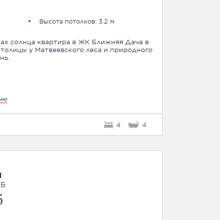
Высота потолков: 3.2 м
ах солнца квартира в ЖК Ближняя Дача в
столицы у Матвеевского леса и природного
нь.
цию
4
4
я
4Б
б