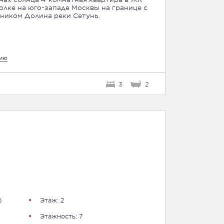
лке на юго-западе Москвы на границе с
иком Долина реки Сетунь.
цию
3
2
)
Этаж: 2
Этажность: 7