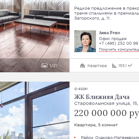
Редкое предложение в прекр
тремя спальнями в премиал
Загорского, д. 11.
Анна Рено
Офис продаж
+7 (495) 252 00 99
Получить консульта
1
21
Квартира
155.1 м²
ID 65281
ЖК Ближняя Дача
Староволынская улица, 15,
220 000 000 р
Квартира, 5 комнат
Район:
Очаково-Матвеевско