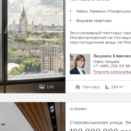
Район:
Раменки
(
Мосфильмо
Видовая квартира
Эксклюзивный пентхаус сво
Мосфильмовская на последн
круглогодичные виды на Мос
Людмила Кливенко
Офис продаж
+7 (495) 252 00 99
Получить консульта
1
15
Пентхаус
284 м²
ID 300864
Староволынская улица, 15