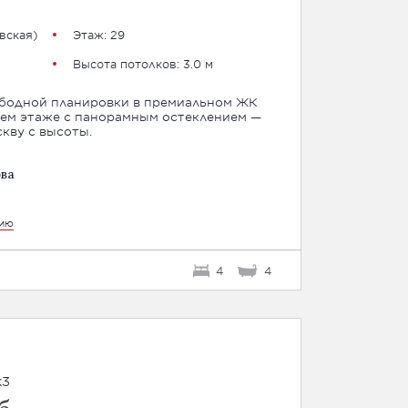
вская
)
Этаж: 29
Высота потолков: 3.0 м
бодной планировки в премиальном ЖК
ем этаже с панорамным остеклением —
кву с высоты.
ва
цию
4
4
к3