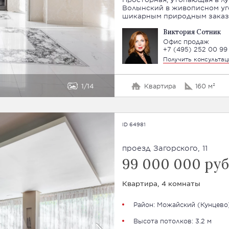
Волынский в живописном уго
шикарным природным заказн
Виктория Сотник
Офис продаж
+7 (495) 252 00 99
Получить консульта
1
14
Квартира
160 м²
ID 64981
проезд Загорского, 11
99 000 000 руб
Квартира, 4 комнаты
Район:
Можайский
(Кунцево
Высота потолков: 3.2 м