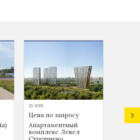
ID 1035
ID 968
Цена по запросу
Цена п
ia)
Апартаментный
Алиа (A
комплекс Левел
улица Л
Стрешнево
блок-с