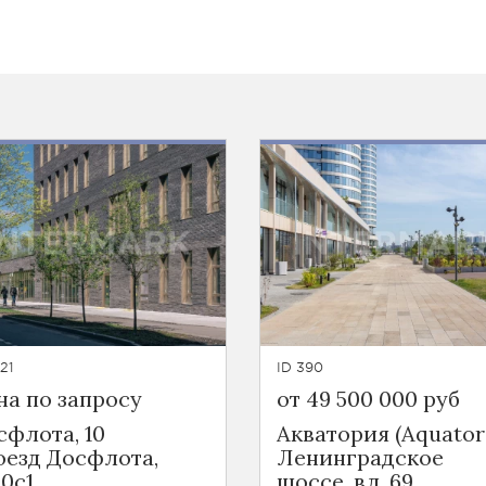
21
ID 390
на по запросу
от 49 500 000 руб
сфлота, 10
Акватория (Aquator
оезд Досфлота,
Ленинградское
10с1
шоссе, вл. 69