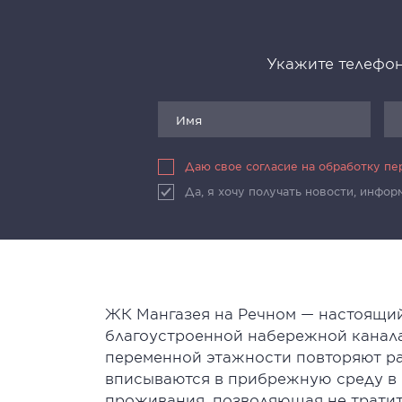
Укажите телефон
Даю свое согласие на обработку п
Да, я хочу получать новости, инфо
ЖК Мангазея на Речном — настоящий
благоустроенной набережной канала
переменной этажности повторяют ра
вписываются в прибрежную среду в 
проживания, позволяющая не тратит