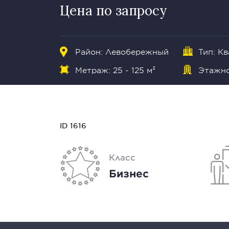
Цена по запросу
Район:
Левобережный
Тип: К
Метраж: 25 - 125 м²
Этажнос
ID 1616
Класс
Бизнес