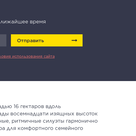
 ближайшее время
Отправить
ловия использования сайта
дью 16 гектаров вдоль
сады восемнадцати изящных высоток
ные, ритмичные силуэты гармонично
ра для комфортного семейного