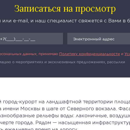
Записаться на просмотр
 или e-mail, и наш специалист свяжется с Вами в
ерсональных данных, принимаю
Политику конфиденциальности
и
Ус
рмацию о мероприятиях и эксклюзивных предложениях, рассылки
 город-курорт на ландшафтной территории площа
 имени Москвы в шаге от Северного вокзала. Фа
знообразные рельефы воды: лаконичные, воздуш
черте города. Рядом — насыщенная инфраструкту
ь ежедневно время на дорогу.