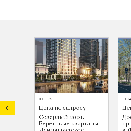
ID 1575
ID 14
Цена по запросу
Це
Северный порт.
До
Береговые кварталы
пр
Ленинградское
вл