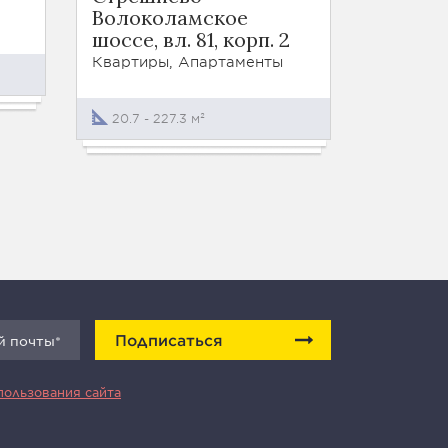
Волоколамское
Квартир
шоссе, вл. 81, корп. 2
Квартиры, Апартаменты
24.5 - 1
20.7 - 227.3 м²
Подписаться
пользования сайта