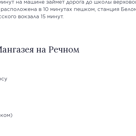
инут на машине займет дорога до школы верховой 
 расположена в 10 минутах пешком, станция Белом
сского вокзала 15 минут.
ангазея на Речном
осу
шком)