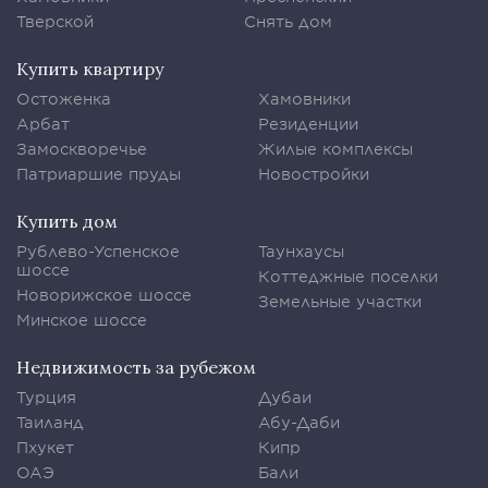
Тверской
Снять дом
Купить квартиру
Остоженка
Хамовники
Арбат
Резиденции
Замоскворечье
Жилые комплексы
Патриаршие пруды
Новостройки
Купить дом
Рублево-Успенское
Таунхаусы
шоссе
Коттеджные поселки
Новорижское шоссе
Земельные участки
Минское шоссе
Недвижимость за рубежом
Турция
Дубаи
Таиланд
Абу-Даби
Пхукет
Кипр
ОАЭ
Бали