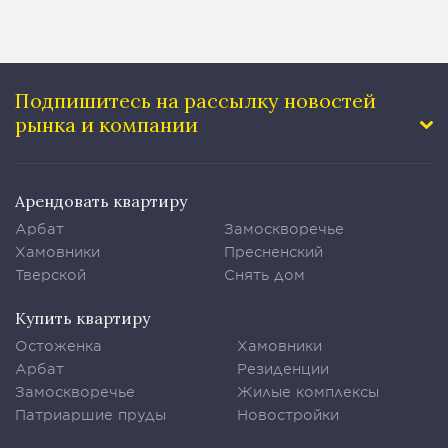
Подпишитесь на рассылку
новостей
рынка и компании
Арендовать квартиру
Арбат
Замоскворечье
Хамовники
Пресненский
Тверской
Снять дом
Купить квартиру
Остоженка
Хамовники
Арбат
Резиденции
Замоскворечье
Жилые комплексы
Патриаршие пруды
Новостройки