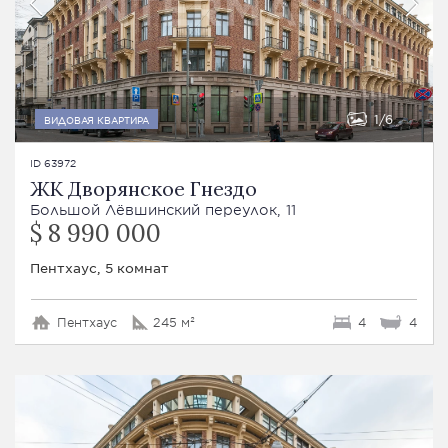
1
6
ВИДОВАЯ КВАРТИРА
ID 63972
ЖК Дворянское Гнездо
Большой Лёвшинский переулок, 11
$ 8 990 000
Пентхаус, 5 комнат
Пентхаус
245 м²
4
4