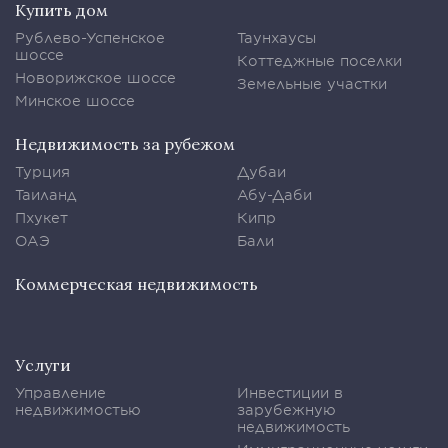
Купить дом
Рублево-Успенское
Таунхаусы
шоссе
Коттеджные поселки
Новорижское шоссе
Земельные участки
Минское шоссе
Недвижимость за рубежом
Турция
Дубаи
Таиланд
Абу-Даби
Пхукет
Кипр
ОАЭ
Бали
Коммерческая недвижимость
Услуги
Управление
Инвестиции в
недвижимостью
зарубежную
недвижимость