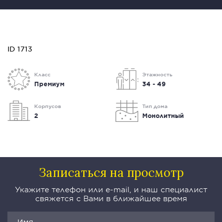
ID 1713
Класс
Этажность
Премиум
34 - 49
Корпусов
Тип дома
2
Монолитный
Записаться на просмотр
Укажите телефон или e-mail, и наш специалист
свяжется с Вами в ближайшее время