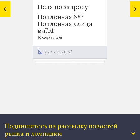
Цена по запросу
от 59
Поклонная №7
Покло
Поклонная улица,
Покло
вл7к1
Кварти
Квартиры
49.4 -
25.3 - 106.8 м²
Подпишитесь на рассылку
новостей
рынка и компании