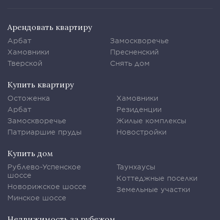
Арендовать квартиру
Арбат
Замоскворечье
Хамовники
Пресненский
Тверской
Снять дом
Купить квартиру
Остоженка
Хамовники
Арбат
Резиденции
Замоскворечье
Жилые комплексы
Патриаршие пруды
Новостройки
Купить дом
Рублево-Успенское
Таунхаусы
шоссе
Коттеджные поселки
Новорижское шоссе
Земельные участки
Минское шоссе
Недвижимость за рубежом