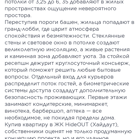
потолки от 3,25 до 6, 35 добавляют в жилых
пространствах ощущение невероятного
простора.
Переступив пороги башен, жильца попадают в
гранд-лобби, где царит атмосфера
спокойствия и безмятежности. Стеклянные
стены и световое окно в потолке создают
великолепную инсоляцию, а живые растения
и каминная зона добавляют уюта. За стойкой
ресепшн дежурит круглосуточный консьерж,
который поможет решить любые бытовые
вопросы. Отдельный вход для курьеров
распределит поток гостей, а биометрические
системы доступа создадут дополнительную
безопасность проживающих. Первые этажи
занимают кондитерские, минимаркет,
винотека, барбершоп, аптека — все
необходимое, не покидая пределы дома.
Купив квартиру в ЖК HideOUT (Хайдаут),
собственники оценят не только продуманную
концепцию проекта, но и его удачное