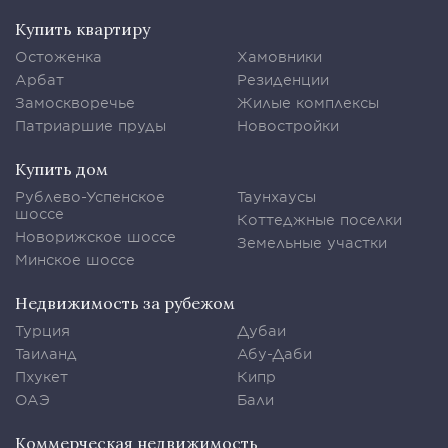
Купить квартиру
Остоженка
Хамовники
Арбат
Резиденции
Замоскворечье
Жилые комплексы
Патриаршие пруды
Новостройки
Купить дом
Рублево-Успенское
Таунхаусы
шоссе
Коттеджные поселки
Новорижское шоссе
Земельные участки
Минское шоссе
Недвижимость за рубежом
Турция
Дубаи
Таиланд
Абу-Даби
Пхукет
Кипр
ОАЭ
Бали
Коммерческая недвижимость