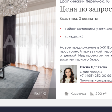
Еропкинский переулок, 16
Цена по запро
Квартира, 3 комнаты
Район:
Хамовники
(
Остожен
С отделкой
Новое предложение в ЖК Ер
просторной приватной терр
отделкой. Над проектом инт
архитектурного бюро.
Елена Цепляева
Офис продаж
+7 (495) 252 00 99
Получить консульта
1
3
Квартира
200 м²