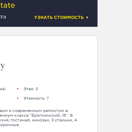
tate
кта
УЗНАТЬ СТОИМОСТЬ
су
ка
)
Этаж: 5
Этажность: 7
вым и современным ремонтом в
миум-класса "Еропкинский, 16". В
ня, гостиная, кинозал, 3 спальни, 4
тирочные.