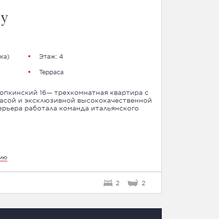
су
ка
)
Этаж: 4
Терраса
опкинский 16— трехкомнатная квартира с
асой и эксклюзивной высококачественной
ерьера работала команда итальянского
цию
2
2