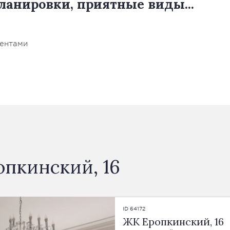
ланировки, приятные виды...
иентами
опкинский, 16
ID 64172
ЖК Еропкинский, 16