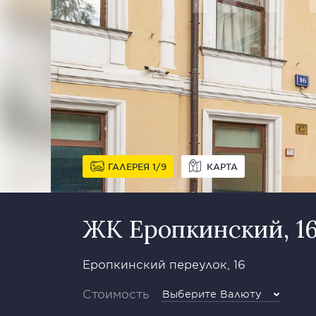
ГАЛЕРЕЯ
1
9
КАРТА
ЖК Еропкинский, 1
Еропкинский переулок, 16
Стоимость
Выберите Валюту