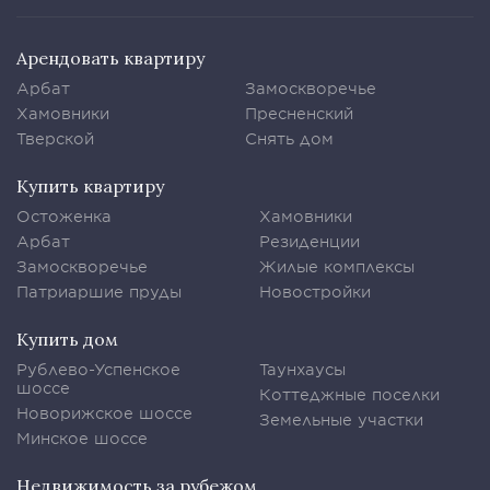
Арендовать квартиру
Арбат
Замоскворечье
Хамовники
Пресненский
Тверской
Снять дом
Купить квартиру
Остоженка
Хамовники
Арбат
Резиденции
Замоскворечье
Жилые комплексы
Патриаршие пруды
Новостройки
Купить дом
Рублево-Успенское
Таунхаусы
шоссе
Коттеджные поселки
Новорижское шоссе
Земельные участки
Минское шоссе
Недвижимость за рубежом