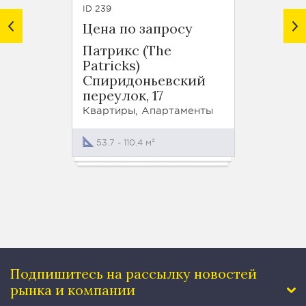
ID 239
ID 178
Цена по запросу
Цена 
Патрикс (The
Веспе
Patricks)
(Vesp
Спиридоньевский
1-я Т
переулок, 17
улица,
Квартиры, Апартаменты
Кварти
53.7 - 110.4 м²
23.4 -
Подпишитесь на рассылку
новостей
рынка и компании