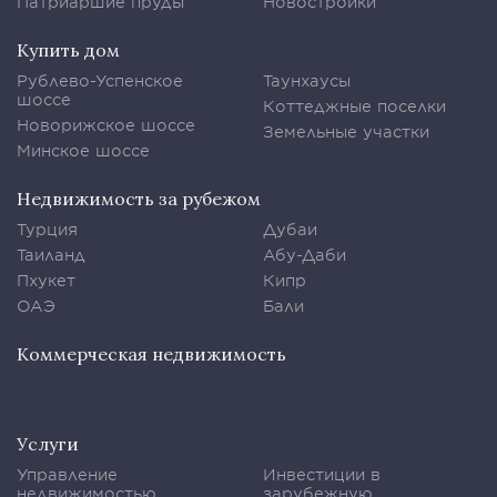
Патриаршие пруды
Новостройки
Купить дом
Рублево-Успенское
Таунхаусы
шоссе
Коттеджные поселки
Новорижское шоссе
Земельные участки
Минское шоссе
Недвижимость за рубежом
Турция
Дубаи
Таиланд
Абу-Даби
Пхукет
Кипр
ОАЭ
Бали
Коммерческая недвижимость
Услуги
Управление
Инвестиции в
недвижимостью
зарубежную