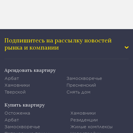
Подпишитесь на рассылку
новостей
рынка и компании
Арендовать квартиру
Арбат
Замоскворечье
Хамовники
Пресненский
Тверской
Снять дом
Купить квартиру
Остоженка
Хамовники
Арбат
Резиденции
Замоскворечье
Жилые комплексы