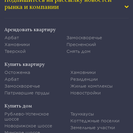
рынка и компании
Арендовать квартиру
Арбат
Замоскворечье
Хамовники
Пресненский
Тверской
Снять дом
Купить квартиру
Остоженка
Хамовники
Арбат
Резиденции
Замоскворечье
Жилые комплексы
Патриаршие пруды
Новостройки
Купить дом
Рублево-Успенское
Таунхаусы
шоссе
Коттеджные поселки
Новорижское шоссе
Земельные участки
Минское шоссе